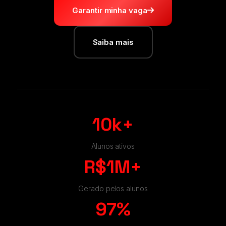
Garantir minha vaga
Saiba mais
10k+
Alunos ativos
R$1M+
Gerado pelos alunos
97%